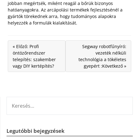
jobban megértsék, miként reagál a bőrük bizonyos
hatóanyagokra. Az arcápolási termékek fejlesztésénél a
gyártók törekednek arra, hogy tudományos alapokra
helyezzék a formulák kialakítását.
« Előző: Profi
Segway robotfűnyíró:
öntözőrendszer
vezeték nélküli
telepítés: szakember
technológia a tökéletes
vagy DIY kertépítés?
gyepért :Következő »
KERESÉS:
Legutóbbi bejegyzések