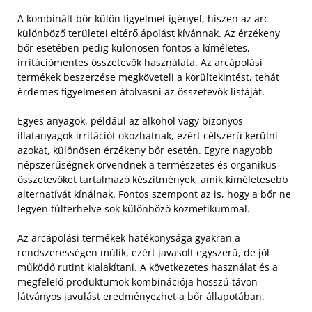
A kombinált bőr külön figyelmet igényel, hiszen az arc
különböző területei eltérő ápolást kívánnak. Az érzékeny
bőr esetében pedig különösen fontos a kíméletes,
irritációmentes összetevők használata. Az arcápolási
termékek beszerzése megköveteli a körültekintést, tehát
érdemes figyelmesen átolvasni az összetevők listáját.
Egyes anyagok, például az alkohol vagy bizonyos
illatanyagok irritációt okozhatnak, ezért célszerű kerülni
azokat, különösen érzékeny bőr esetén. Egyre nagyobb
népszerűségnek örvendnek a természetes és organikus
összetevőket tartalmazó készítmények, amik kíméletesebb
alternatívát kínálnak. Fontos szempont az is, hogy a bőr ne
legyen túlterhelve sok különböző kozmetikummal.
Az arcápolási termékek hatékonysága gyakran a
rendszerességen múlik, ezért javasolt egyszerű, de jól
működő rutint kialakítani. A következetes használat és a
megfelelő produktumok kombinációja hosszú távon
látványos javulást eredményezhet a bőr állapotában.