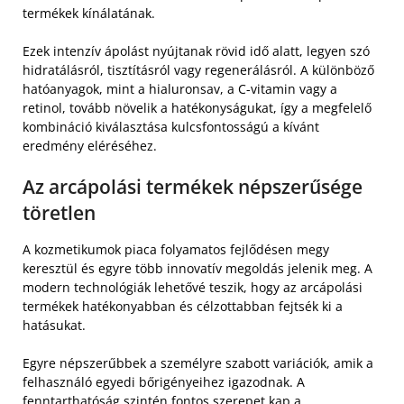
termékek kínálatának.
Ezek intenzív ápolást nyújtanak rövid idő alatt, legyen szó
hidratálásról, tisztításról vagy regenerálásról. A különböző
hatóanyagok, mint a hialuronsav, a C-vitamin vagy a
retinol, tovább növelik a hatékonyságukat, így a megfelelő
kombináció kiválasztása kulcsfontosságú a kívánt
eredmény eléréséhez.
Az arcápolási termékek népszerűsége
töretlen
A kozmetikumok piaca folyamatos fejlődésen megy
keresztül és egyre több innovatív megoldás jelenik meg. A
modern technológiák lehetővé teszik, hogy az arcápolási
termékek hatékonyabban és célzottabban fejtsék ki a
hatásukat.
Egyre népszerűbbek a személyre szabott variációk, amik a
felhasználó egyedi bőrigényeihez igazodnak. A
fenntarthatóság szintén fontos szerepet kap a