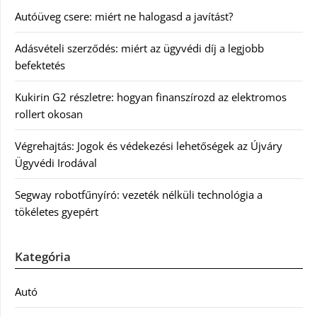
Autóüveg csere: miért ne halogasd a javítást?
Adásvételi szerződés: miért az ügyvédi díj a legjobb
befektetés
Kukirin G2 részletre: hogyan finanszírozd az elektromos
rollert okosan
Végrehajtás: Jogok és védekezési lehetőségek az Újváry
Ügyvédi Irodával
Segway robotfűnyíró: vezeték nélküli technológia a
tökéletes gyepért
Kategória
Autó