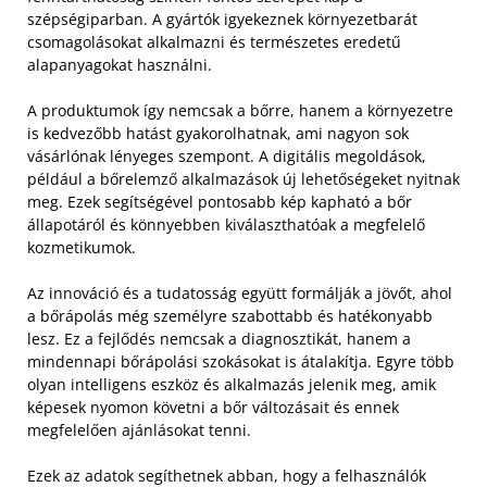
szépségiparban. A gyártók igyekeznek környezetbarát
csomagolásokat alkalmazni és természetes eredetű
alapanyagokat használni.
A produktumok így nemcsak a bőrre, hanem a környezetre
is kedvezőbb hatást gyakorolhatnak, ami nagyon sok
vásárlónak lényeges szempont. A digitális megoldások,
például a bőrelemző alkalmazások új lehetőségeket nyitnak
meg. Ezek segítségével pontosabb kép kapható a bőr
állapotáról és könnyebben kiválaszthatóak a megfelelő
kozmetikumok.
Az innováció és a tudatosság együtt formálják a jövőt, ahol
a bőrápolás még személyre szabottabb és hatékonyabb
lesz. Ez a fejlődés nemcsak a diagnosztikát, hanem a
mindennapi bőrápolási szokásokat is átalakítja. Egyre több
olyan intelligens eszköz és alkalmazás jelenik meg, amik
képesek nyomon követni a bőr változásait és ennek
megfelelően ajánlásokat tenni.
Ezek az adatok segíthetnek abban, hogy a felhasználók