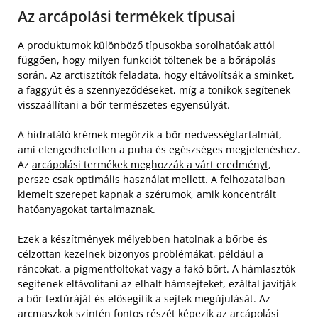
Az arcápolási termékek típusai
A produktumok különböző típusokba sorolhatóak attól
függően, hogy milyen funkciót töltenek be a bőrápolás
során. Az arctisztítók feladata, hogy eltávolítsák a sminket,
a faggyút és a szennyeződéseket, míg a tonikok segítenek
visszaállítani a bőr természetes egyensúlyát.
A hidratáló krémek megőrzik a bőr nedvességtartalmát,
ami elengedhetetlen a puha és egészséges megjelenéshez.
Az
arcápolási termékek meghozzák a várt eredményt
,
persze csak optimális használat mellett. A felhozatalban
kiemelt szerepet kapnak a szérumok, amik koncentrált
hatóanyagokat tartalmaznak.
Ezek a készítmények mélyebben hatolnak a bőrbe és
célzottan kezelnek bizonyos problémákat, például a
ráncokat, a pigmentfoltokat vagy a fakó bőrt. A hámlasztók
segítenek eltávolítani az elhalt hámsejteket, ezáltal javítják
a bőr textúráját és elősegítik a sejtek megújulását. Az
arcmaszkok szintén fontos részét képezik az arcápolási