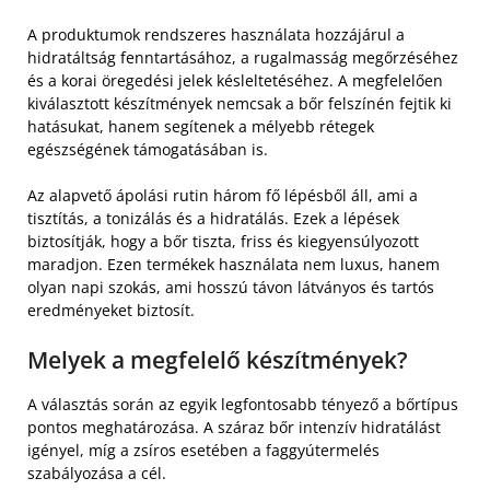
A produktumok rendszeres használata hozzájárul a
hidratáltság fenntartásához, a rugalmasság megőrzéséhez
és a korai öregedési jelek késleltetéséhez. A megfelelően
kiválasztott készítmények nemcsak a bőr felszínén fejtik ki
hatásukat, hanem segítenek a mélyebb rétegek
egészségének támogatásában is.
Az alapvető ápolási rutin három fő lépésből áll, ami a
tisztítás, a tonizálás és a hidratálás. Ezek a lépések
biztosítják, hogy a bőr tiszta, friss és kiegyensúlyozott
maradjon. Ezen termékek használata nem luxus, hanem
olyan napi szokás, ami hosszú távon látványos és tartós
eredményeket biztosít.
Melyek a megfelelő készítmények?
A választás során az egyik legfontosabb tényező a bőrtípus
pontos meghatározása. A száraz bőr intenzív hidratálást
igényel, míg a zsíros esetében a faggyútermelés
szabályozása a cél.