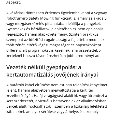
gépeket.
A vásárlási döntésben érdemes figyelembe venni a Segway
robotfűnyíró Safety Mowing funkcióját is, amely az akadály-
vagy mozgásérzékelés pillanatában leállítja a pengéket.
Gyermekek és háziállatok jelenlétében ez nem opcionális
kiegészítő, hanem alapkövetelmény. Szintén praktikus
szempont az időzítési rugalmasság: a fejlettebb modellek
több zónát, eltérő vágási magasságot és napszakonként
differenciált programokat is kezelnek, ami összetettebb
kerteknél hosszú távon érezhetően jobb eredményt ad.
Vezeték nélküli gyepápolás: a
kertautomatizálás jövőjének irányai
A határoló kábel eltűnése nem csupán telepítési kényelmet
jelent, hanem alapvetően megváltoztatja a kerti tér
kezelhetőségét. Ha új virágágyást alakít ki, vagy átrendezi a
kert szerkezetét, a virtuális határvonalak az alkalmazásban
percek alatt módosíthatók – szemben a fizikailag lefektetett
kábelekkel, amelyek sérülése vagy áthelyezése komoly