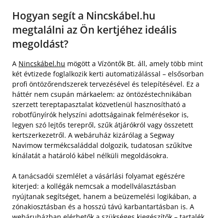
Hogyan segít a Nincskábel.hu
megtalálni az Ön kertjéhez ideális
megoldást?
A
Nincskábel.hu
mögött a Vízöntők Bt. áll, amely több mint
két évtizede foglalkozik kerti automatizálással – elsősorban
profi öntözőrendszerek tervezésével és telepítésével. Ez a
háttér nem csupán márkaelem: az öntözéstechnikában
szerzett tereptapasztalat közvetlenül hasznosítható a
robotfűnyírók helyszíni adottságainak felmérésekor is,
legyen szó lejtős terepről, szűk átjárókról vagy összetett
kertszerkezetről. A webáruház kizárólag a Segway
Navimow termékcsaláddal dolgozik, tudatosan szűkítve
kínálatát a határoló kábel nélküli megoldásokra.
A tanácsadói szemlélet a vásárlási folyamat egészére
kiterjed: a kollégák nemcsak a modellválasztásban
nyújtanak segítséget, hanem a beüzemelési logikában, a
zónakiosztásban és a hosszú távú karbantartásban is. A
webáruházban elérhetők a szükséges kiegészítők – tartalék