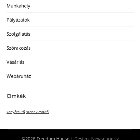
Munkahely
Pályázatok
Szolgálatás
Szórakozás
Vásárlás
Webáruház
Címkék
kenyérsütő
szendvicssütő
©2026 Freedom House
| Design:
Newspaperly