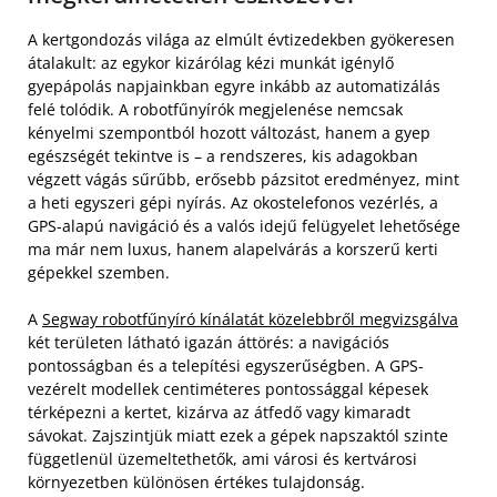
A kertgondozás világa az elmúlt évtizedekben gyökeresen
átalakult: az egykor kizárólag kézi munkát igénylő
gyepápolás napjainkban egyre inkább az automatizálás
felé tolódik. A robotfűnyírók megjelenése nemcsak
kényelmi szempontból hozott változást, hanem a gyep
egészségét tekintve is – a rendszeres, kis adagokban
végzett vágás sűrűbb, erősebb pázsitot eredményez, mint
a heti egyszeri gépi nyírás. Az okostelefonos vezérlés, a
GPS-alapú navigáció és a valós idejű felügyelet lehetősége
ma már nem luxus, hanem alapelvárás a korszerű kerti
gépekkel szemben.
A
Segway robotfűnyíró kínálatát közelebbről megvizsgálva
két területen látható igazán áttörés: a navigációs
pontosságban és a telepítési egyszerűségben. A GPS-
vezérelt modellek centiméteres pontossággal képesek
térképezni a kertet, kizárva az átfedő vagy kimaradt
sávokat. Zajszintjük miatt ezek a gépek napszaktól szinte
függetlenül üzemeltethetők, ami városi és kertvárosi
környezetben különösen értékes tulajdonság.