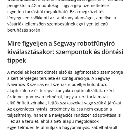
pengéktől a 4G modulokig –, így a gép üzemeltetése
egyetlen forrásból megoldható. Ez a megközelítés
lényegesen csökkenti azt a bizonytalanságot, amellyel a
vásárlók jellemzően szembesülnek egy ilyen jellegű
beruházás során.
Mire figyeljen a Segway robotfűnyíró
kiválasztásakor: szempontok és döntési
tippek
A modellek közötti döntés első és legfontosabb szempontja
a kert tényleges területe és konfigurációja. A Segway
Navimow X szériás és I szériás modelljei különböző
alapterületre és terepviszonyokra optimalizáltak, ezért
érdemes pontosan felmérni, hogy a kert tartalmaz-e
elkülönített zónákat, lejtős szakaszokat vagy szűk átjárókat.
Az egyenletes nyírási eredmény kulcsa nem csupán a
teljesítmény, hanem a navigációs rendszer adaptivitása is
– ez az a terület, ahol a GPS-alapú megoldások
egyértelműen felülmúlják a hagyományos, kábelhatárolt