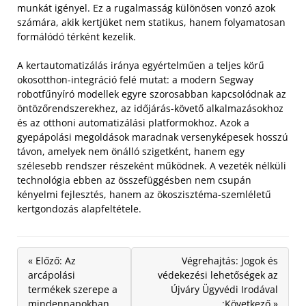
munkát igényel. Ez a rugalmasság különösen vonzó azok
számára, akik kertjüket nem statikus, hanem folyamatosan
formálódó térként kezelik.
A kertautomatizálás iránya egyértelműen a teljes körű
okosotthon-integráció felé mutat: a modern Segway
robotfűnyíró modellek egyre szorosabban kapcsolódnak az
öntözőrendszerekhez, az időjárás-követő alkalmazásokhoz
és az otthoni automatizálási platformokhoz. Azok a
gyepápolási megoldások maradnak versenyképesek hosszú
távon, amelyek nem önálló szigetként, hanem egy
szélesebb rendszer részeként működnek. A vezeték nélküli
technológia ebben az összefüggésben nem csupán
kényelmi fejlesztés, hanem az ökoszisztéma-szemléletű
kertgondozás alapfeltétele.
« Előző: Az
Végrehajtás: Jogok és
arcápolási
védekezési lehetőségek az
termékek szerepe a
Újváry Ügyvédi Irodával
mindennapokban
:Következő »