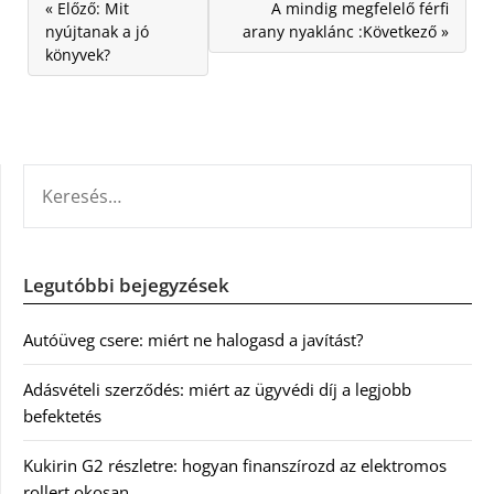
« Előző: Mit
A mindig megfelelő férfi
nyújtanak a jó
arany nyaklánc :Következő »
könyvek?
KERESÉS:
Legutóbbi bejegyzések
Autóüveg csere: miért ne halogasd a javítást?
Adásvételi szerződés: miért az ügyvédi díj a legjobb
befektetés
Kukirin G2 részletre: hogyan finanszírozd az elektromos
rollert okosan