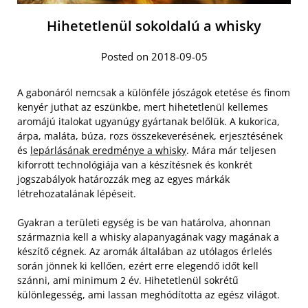
Hihetetlenül sokoldalú a whisky
Posted on 2018-09-05
A gabonáról nemcsak a különféle jószágok etetése és finom
kenyér juthat az eszünkbe, mert hihetetlenül kellemes
aromájú italokat ugyanúgy gyártanak belőlük. A kukorica,
árpa, maláta, búza, rozs összekeverésének, erjesztésének
és
lepárlásának eredménye a whisky
. Mára már teljesen
kiforrott technológiája van a készítésnek és konkrét
jogszabályok határozzák meg az egyes márkák
létrehozatalának lépéseit.
Gyakran a területi egység is be van határolva, ahonnan
származnia kell a whisky alapanyagának vagy magának a
készítő cégnek. Az aromák általában az utólagos érlelés
során jönnek ki kellően, ezért erre elegendő időt kell
szánni, ami minimum 2 év. Hihetetlenül sokrétű
különlegesség, ami lassan meghódította az egész világot.