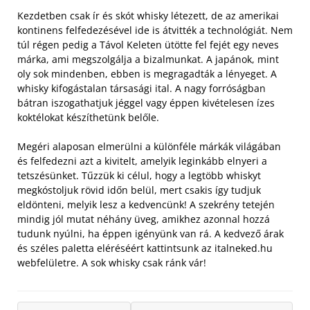
Kezdetben csak ír és skót whisky létezett, de az amerikai
kontinens felfedezésével ide is átvitték a technológiát. Nem
túl régen pedig a Távol Keleten ütötte fel fejét egy neves
márka, ami megszolgálja a bizalmunkat. A japánok, mint
oly sok mindenben, ebben is megragadták a lényeget. A
whisky kifogástalan társasági ital. A nagy forróságban
bátran iszogathatjuk jéggel vagy éppen kivételesen ízes
koktélokat készíthetünk belőle.
Megéri alaposan elmerülni a különféle márkák világában
és felfedezni azt a kivitelt, amelyik leginkább elnyeri a
tetszésünket. Tűzzük ki célul, hogy a legtöbb whiskyt
megkóstoljuk rövid időn belül, mert csakis így tudjuk
eldönteni, melyik lesz a kedvencünk! A szekrény tetején
mindig jól mutat néhány üveg, amikhez azonnal hozzá
tudunk nyúlni, ha éppen igényünk van rá. A kedvező árak
és széles paletta eléréséért kattintsunk az italneked.hu
webfelületre. A sok whisky csak ránk vár!