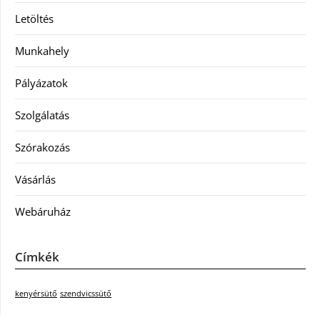
Letöltés
Munkahely
Pályázatok
Szolgálatás
Szórakozás
Vásárlás
Webáruház
Címkék
kenyérsütő
szendvicssütő