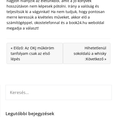
nagyon hiányzik az életünkből, amit a jó könyvek
hosszútávon nem képesek pótolni. Irány a valóság és
teljesítsük ki a vágyinkat! Ha nem tudjuk, hogy pontosan
merre keressük a kivételes műveket, akkor elő a
számítógéppel, okostelefonnal és a book24.hu weboldal
megadja a választ!
« Előző: Az OKJ műköröm
Hihetetlenül
tanfolyam csak az első
sokoldalú a whisky
lépés
:Következő »
KERESÉS:
Legutóbbi bejegyzések