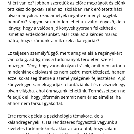
Miért van ez? Jobban szeretjük az előre megrágott és elénk
tett kész dolgokat? Talán az iskolában ránk erőltetett házi
olvasmányok az okai, amelyek negatív élményt hagytak
bennünk? Nagyon sok minden lehet a kiváltó tényező, de a
lényeg, hogy a valóban jó könyvek gyorsan felkelthetik
ismét az érdeklődésünket. Már csak az a kérdés marad
hátra, hogy számunkra mik ezek a kategóriák?
Ez teljesen személyfüggő, mert amíg valaki a regényekért
van odáig, addig más a tudományok területén szeret
mozogni. Tény, hogy vannak olyan írások, amit nem ártana
mindenkinek elolvasni és nem azért, mert kötelező, hanem
ezzel sokat segíthetne a személyiségének fejlesztésén. A jó
könyvek gyorsan elragadják a fantáziánkat és elvisznek egy
olyan világba, ahol önmagunk lehetünk. Természetesen ne
feledjük el, hogy jóformán semmit nem ér az elmélet, ha
ahhoz nem társul gyakorlat.
Erre remek példa a pszichológia témaköre, de a
kalandregények is. Ha rendszeres fogyasztói vagyunk a
kivételes történeteknek, akkor az arra utal, hogy valami