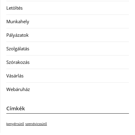
Letöltés
Munkahely
Pályázatok
Szolgálatás
Szórakozás
Vásárlás
Webáruház
Címkék
kenyérsütő
szendvicssütő