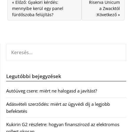
« Előző: Gyakori kérdés:
Riserva Unicum
mennyibe kerül egy panel
a Zwacktól
fürdőszoba felújítás?
:Következő »
KERESÉS:
Legutóbbi bejegyzések
Autóüveg csere: miért ne halogasd a javítást?
Adásvételi szerződés: miért az ügyvédi díj a legjobb
befektetés
Kukirin G2 részletre: hogyan finanszírozd az elektromos
rollert okosan