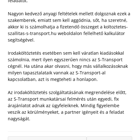
feladatot.
Nagyon kedvező anyagi feltételek mellett dolgoznak ezek a
szakemberek, emiatt sem kell aggódnia, sőt, ha szeretné,
akkor ki is számolhatja a fizetendő összeget a koltoztetes-
szallitas-s-transport.hu weboldalon fellelhető kalkulátor
segítségével.
Irodaköltöztetés esetében sem kell váratlan kiadásokkal
számolnia, mert ilyen egyszerűen nincs az S-Transport
cégnél. Ha utána akar olvasni, hogy más vállalkozásoknak
milyen tapasztalataik vannak az S-Transport-al
kapcsolatban, azt is megteheti a honlapon.
Az irodaköltöztetés szolgáltatásának megrendelése előtt,
az S-Transport munkatársai felmérés után egyedi, fix
árajánlatot adnak az ügyfeleiknek. Mindig figyelembe
veszik az körülményeket, a partner igényeit és a feladat
nagyságát.