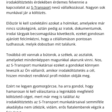
irodaköltöztetés érdekében érdemes felvennie a
kapcsolatot az
S-Transport
nevű vállalkozással. Nagyon sok
munkával jár a költözés.
Először ki kell szelektálni azokat a holmikat, amelyekre már
nincs szükségünk, aztán pedig az iratok, dokumentumok,
irodai tárgyak becsomagolása következik, ezeket gondosan
ajánlott felcímkézni, hogy a célállomáson pontosan
tudhassuk, melyik dobozban mit találunk.
Továbbá ott vannak a bútorok, a székek, az asztalok,
amelyeket mindenképpen magunkkal akarunk vinni. Nos,
az S-Transport munkatársai ezeket a gondokat könnyen
leveszik az Ön vállairól, amikor irodaköltöztetés a cél,
hiszen mindezt rendkívül profi módon oldják meg.
Ezért ne legyen gyomorgörcse, ha arra gondol, hogy
hamarosan ki kell választania a leginkább megfelelő
költöztető céget, mert már meg is találta! Az
irodaköltöztetés az S-Transport munkatársaival semmiféle
akadályba nem ütközik, vidám, erős fiatalemberek végzik a