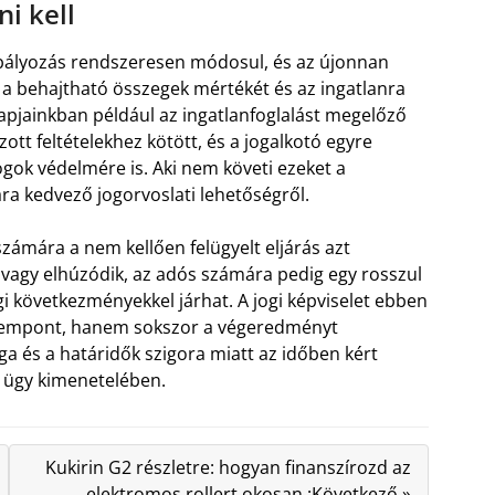
ni kell
zabályozás rendszeresen módosul, és az újonnan
 a behajtható összegek mértékét és az ingatlanra
 Napjainkban például az ingatlanfoglalást megelőző
t feltételekhez kötött, és a jogalkotó egyre
ogok védelmére is. Aki nem követi ezeket a
a kedvező jogorvoslati lehetőségről.
számára a nem kellően felügyelt eljárás azt
vagy elhúzódik, az adós számára pedig egy rosszul
gi következményekkel járhat. A jogi képviselet ebben
zempont, hanem sokszor a végeredményt
a és a határidők szigora miatt az időben kért
z ügy kimenetelében.
Kukirin G2 részletre: hogyan finanszírozd az
elektromos rollert okosan :Következő »