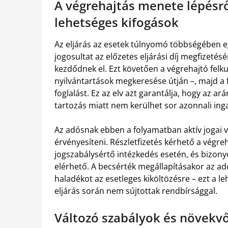
A végrehajtás menete lépésről
lehetséges kifogások
Az eljárás az esetek túlnyomó többségében egy 
jogosultat az előzetes eljárási díj megfizet
kezdődnek el. Ezt követően a végrehajtó felk
nyilvántartások megkeresése útján –, majd a 
foglalást. Ez az elv azt garantálja, hogy az a
tartozás miatt nem kerülhet sor azonnali inga
Az adósnak ebben a folyamatban aktív jogai 
érvényesíteni. Részletfizetés kérhető a végreh
jogszabálysértő intézkedés esetén, és bizony
elérhető. A becsérték megállapításakor az ad
haladékot az esetleges kiköltözésre – ezt a l
eljárás során nem sújtottak rendbírsággal.
Változó szabályok és növekvő