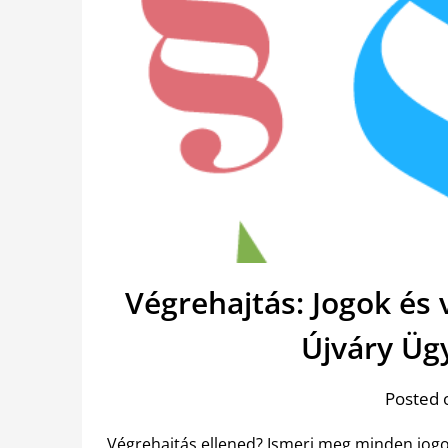
Végrehajtás: Jogok és
Újváry Üg
Posted 
Végrehajtás ellened? Ismerj meg minden jogo