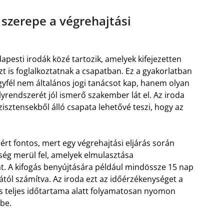
 szerepe a végrehajtási
pesti irodák közé tartozik, amelyek kifejezetten
zt is foglalkoztatnak a csapatban. Ez a gyakorlatban
 ügyfél nem általános jogi tanácsot kap, hanem olyan
lyrendszerét jól ismerő szakember lát el. Az iroda
zisztensekből álló csapata lehetővé teszi, hogy az
zért fontos, mert egy végrehajtási eljárás során
ség merül fel, amelyek elmulasztása
t. A kifogás benyújtására például mindössze 15 nap
ától számítva. Az iroda ezt az időérzékenységet a
s teljes időtartama alatt folyamatosan nyomon
be.