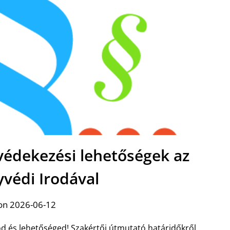
 védekezési lehetőségek az
yvédi Irodával
on 2026-06-12
d és lehetőséged! Szakértői útmutató határidőkről,