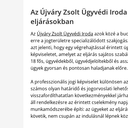
Az Újváry Zsolt Ügyvédi Iroda
eljárásokban
Az
Újváry Zsolt Ügyvédi Iroda
azok közé a buda
erre a jogterületre specializálódott szakjogás
azt jelenti, hogy egy végrehajtással érintett
képviseletet, amelyet az eljárás sajátos szabá
18 fős, ügyvédekből, ügyvédjelöltekből és ass
ügyek gyorsan és pontosan haladjanak előre.
A professzionális jogi képviselet különösen a
számos olyan határidő és jogorvoslati lehető
visszafordíthatatlan következményekkel járha
áll rendelkezésre az érintett cselekmény napj
munkamódszerébe építi: az ügyeket az eljárá
követik, nem csupán az indulásnál lépnek köz