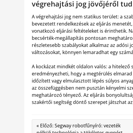
végrehajtási jog jövőjéről tud
A végrehajtási jog nem statikus terület: a s
bevezetett rendelkezések az eljárás menetét,
vonatkozó eljárási feltételeket is érinthetik.
becsérték-megállapítás pontosan meghatározot
részletesebb szabályokat alkalmaz az adósi j
változásokat, könnyen lemaradhat egy számár
A kockázat mindkét oldalon valós: a hitelező 
eredményezheti, hogy a megtérülés elmarad 
időzített vagy elmulasztott lépés súlyos anya
az összefüggésben nem pusztán kényelmi s
meghatározó tényező. Az eljárás bonyolultság
szakértői segítség döntő szerepet játszhat a
« Előző: Segway robotfűnyíró: vezeték
nélküli technológia a tökéletes gyepért