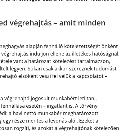
ned végrehajtás – amit minden
si meghagyás alapján fennálló kötelezettségét önként
 végrehajtás induljon ellene
az illetékes hatóságnál.
étele van: a határozat kötelezést tartalmazzon,
 eltelt legyen. Sokan csak akkor szereznek tudomást
grehajtó elsőként veszi fel velük a kapcsolatot –
a végrehajtó jogosult munkabért letiltani,
 fennállása esetén – ingatlant is. A törvény
édi: a havi nettó munkabér meghatározott
egy része mentes a levonás alól. Ezeket a
ontosan rögzíti, és azokat a végrehajtónak kötelezően