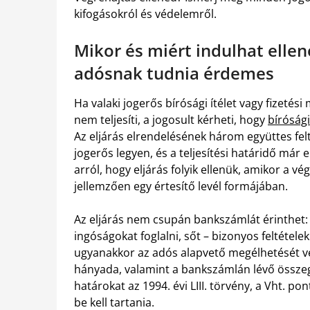
kifogásokról és védelemről.
Mikor és miért indulhat elle
adósnak tudnia érdemes
Ha valaki jogerős bírósági ítélet vagy fizeté
nem teljesíti, a jogosult kérheti, hogy
bírósági
Az eljárás elrendelésének három együttes felt
jogerős legyen, és a teljesítési határidő már
arról, hogy eljárás folyik ellenük, amikor a vé
jellemzően egy értesítő levél formájában.
Az eljárás nem csupán bankszámlát érinthet: 
ingóságokat foglalni, sőt – bizonyos feltételek
ugyanakkor az adós alapvető megélhetését v
hányada, valamint a bankszámlán lévő összeg 
határokat az 1994. évi LIII. törvény, a Vht. p
be kell tartania.