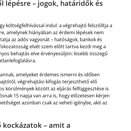
 lépésre – jogok, határidők és
költségfelhívással indul: a végrehajtó felszólítja a
ésére, amelynek hiányában az érdemi lépések nem
utatja az adós vagyonát – hatóságok, bankok és
fokozatosság elvét szem előtt tartva kezdi meg a
rányos behajtás elve érvényesüljön: kisebb összegű
tlanlefoglalásra.
vannak, amelyeket érdemes ismerni és időben
ajtótól, végrehajtási kifogás terjeszthető elő
os körülmények között az eljárás felfüggesztése is
ósnak 15 napja van arra is, hogy előzetesen kérjen
ehetőséget azonban csak az veheti igénybe, akit az
 kockázatok – amit a