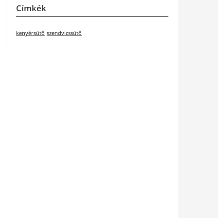
Címkék
kenyérsütő
szendvicssütő