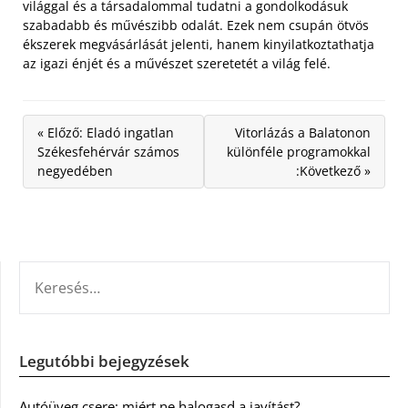
világgal és a társadalommal tudatni a gondolkodásuk
szabadabb és művészibb odalát. Ezek nem csupán ötvös
ékszerek megvásárlását jelenti, hanem kinyilatkoztathatja
az igazi énjét és a művészet szeretetét a világ felé.
« Előző: Eladó ingatlan
Vitorlázás a Balatonon
Székesfehérvár számos
különféle programokkal
negyedében
:Következő »
KERESÉS:
Legutóbbi bejegyzések
Autóüveg csere: miért ne halogasd a javítást?