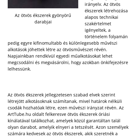
irányelv. Az ötvös
ékszerek létrehozása
Az ötvös ékszerek gyönyörű
alapos technikai
darabjai
szakértelmet
igényeltek, a
történelem folyamán
pedig egyre kifinomultabb és különlegesebb művészi
alkotások jöhettek létre az ötvösművészet révén.
Napjainkban rendkívül egyedi műalkotásokat lehet
megcsodálni és megvásárolni, hogy azokban önkifejezésre
lelhessünk.
Az ötvös ékszerek jellegzetesen szabad elvek szerint
létrejött alkotásoknak számítanak, mivel határok nélküli
csodák hozhatóak létre, ezen művészi irányzat révén. Az
ArtTube.hu oldalt felkeresve ötvös ékszerek óriási
kínálatával találkozhat, amelyek közül garantáltan talál
olyan darabot, amelyik elnyeri a tetszését. Azon személyek
számára kedvesek az ötvös ékszerek, akik szeretnék a