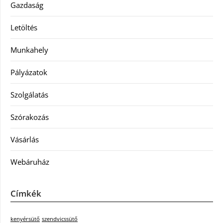
Gazdaság
Letöltés
Munkahely
Pályázatok
Szolgálatás
Szórakozás
Vásárlás
Webáruház
Címkék
kenyérsütő
szendvicssütő