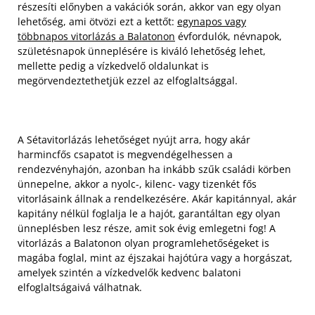
részesíti előnyben a vakációk során, akkor van egy olyan
lehetőség, ami ötvözi ezt a kettőt:
egynapos vagy
többnapos vitorlázás a Balatonon
évfordulók, névnapok,
születésnapok ünneplésére is kiváló lehetőség lehet,
mellette pedig a vízkedvelő oldalunkat is
megörvendeztethetjük ezzel az elfoglaltsággal.
A Sétavitorlázás lehetőséget nyújt arra, hogy akár
harmincfős csapatot is megvendégelhessen a
rendezvényhajón, azonban ha inkább szűk családi körben
ünnepelne, akkor a nyolc-, kilenc- vagy tizenkét fős
vitorlásaink állnak a rendelkezésére. Akár kapitánnyal, akár
kapitány nélkül foglalja le a hajót, garantáltan egy olyan
ünneplésben lesz része, amit sok évig emlegetni fog! A
vitorlázás a Balatonon olyan programlehetőségeket is
magába foglal, mint az éjszakai hajótúra vagy a horgászat,
amelyek szintén a vízkedvelők kedvenc balatoni
elfoglaltságaivá válhatnak.