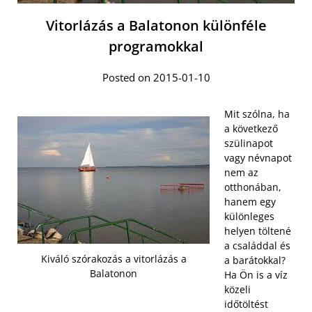
Vitorlázás a Balatonon különféle
programokkal
Posted on 2015-01-10
Mit szólna, ha
a következő
szülinapot
vagy névnapot
nem az
otthonában,
hanem egy
különleges
helyen töltené
a családdal és
Kiváló szórakozás a vitorlázás a
a barátokkal?
Balatonon
Ha Ön is a víz
közeli
időtöltést