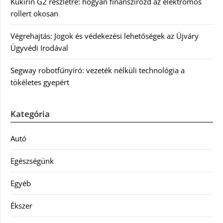
Kukirin G2 részletre: hogyan finanszírozd az elektromos
rollert okosan
Végrehajtás: Jogok és védekezési lehetőségek az Újváry
Ügyvédi Irodával
Segway robotfűnyíró: vezeték nélküli technológia a
tökéletes gyepért
Kategória
Autó
Egészségünk
Egyéb
Ékszer