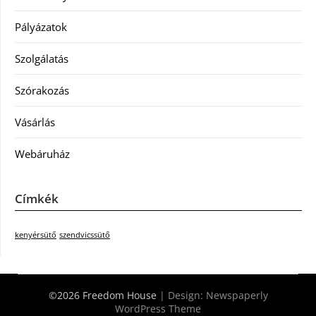
Pályázatok
Szolgálatás
Szórakozás
Vásárlás
Webáruház
Címkék
kenyérsütő
szendvicssütő
©2026 Freedom House
| Design:
Newspaperly
WordPress Theme