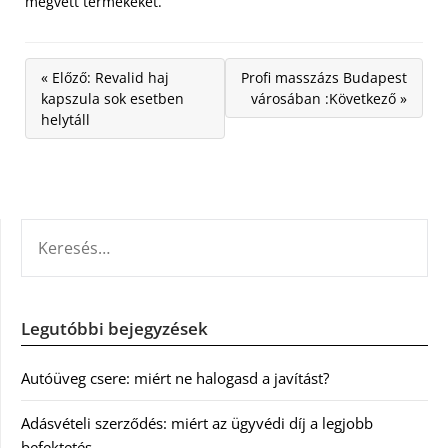
megvett termékeket.
« Előző: Revalid haj
Profi masszázs Budapest
kapszula sok esetben
városában :Következő »
helytáll
KERESÉS:
Legutóbbi bejegyzések
Autóüveg csere: miért ne halogasd a javítást?
Adásvételi szerződés: miért az ügyvédi díj a legjobb
befektetés