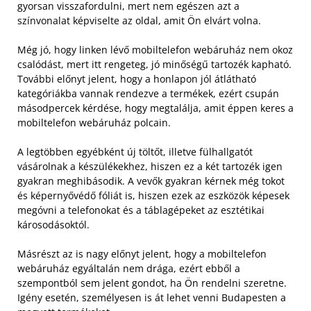
gyorsan visszafordulni, mert nem egészen azt a
színvonalat képviselte az oldal, amit Ön elvárt volna.
Még jó, hogy linken lévő mobiltelefon webáruház nem okoz
csalódást, mert itt rengeteg, jó minőségű tartozék kapható.
További előnyt jelent, hogy a honlapon jól átlátható
kategóriákba vannak rendezve a termékek, ezért csupán
másodpercek kérdése, hogy megtalálja, amit éppen keres a
mobiltelefon webáruház polcain.
A legtöbben egyébként új töltőt, illetve fülhallgatót
vásárolnak a készülékekhez, hiszen ez a két tartozék igen
gyakran meghibásodik. A vevők gyakran kérnek még tokot
és képernyővédő fóliát is, hiszen ezek az eszközök képesek
megóvni a telefonokat és a táblagépeket az esztétikai
károsodásoktól.
Másrészt az is nagy előnyt jelent, hogy a mobiltelefon
webáruház egyáltalán nem drága, ezért ebből a
szempontból sem jelent gondot, ha Ön rendelni szeretne.
Igény esetén, személyesen is át lehet venni Budapesten a