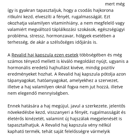
mert még
így is gyakran tapasztaljuk, hogy a csodás hajkorona
ritkulni kezd, elveszíti a fényét, rugalmasságát. Ezt
okozhatja valamilyen vitaminhiány, a nem megfelelő vagy
valamiért megváltozó táplálkozási szokások, egészségügyi
probléma, stressz, hormonzavar, hölgyek esetében a
terhesség, de akár a szélsőséges időjárás is.
A
Revalid haj kapszula ezen esetek
többségében és még
számos tényező mellett is kiváló megoldást nyújt, ugyanis a
hormonális eredetű hajhullást kivéve, mindig pozitív
eredményeket hozhat. A Revalid haj kapszula pótolja azon
tápanyagokat, hatóanyagokat, amelyekhez a szervezet,
illetve a haj valamilyen oknál fogva nem jut hozzá, illetve
nem elegendő mennyiségben.
Ennek hatására a haj megújul, javul a szerkezete, jelentős
növekedésbe kezd, visszanyeri a fényét, rugalmasságát és
életérős kinézetét, valamint új hajszálak megjelenését is
tapasztalhatjuk. A Revalid haj kapszula vény nélkül
kapható termék, tehát saját felelősségre vármelyik