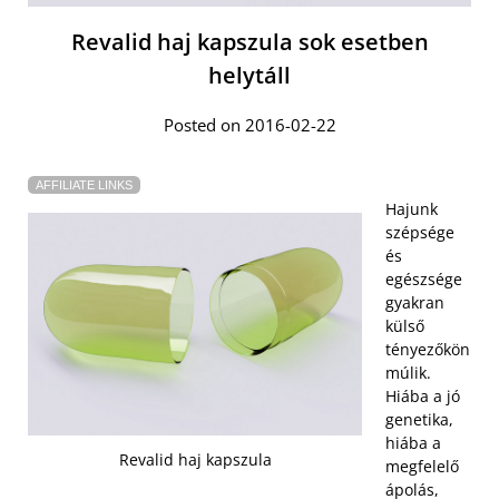
Revalid haj kapszula sok esetben
helytáll
Posted on 2016-02-22
AFFILIATE LINKS
Hajunk
szépsége
és
egészsége
gyakran
külső
tényezőkön
múlik.
Hiába a jó
genetika,
hiába a
Revalid haj kapszula
megfelelő
ápolás,