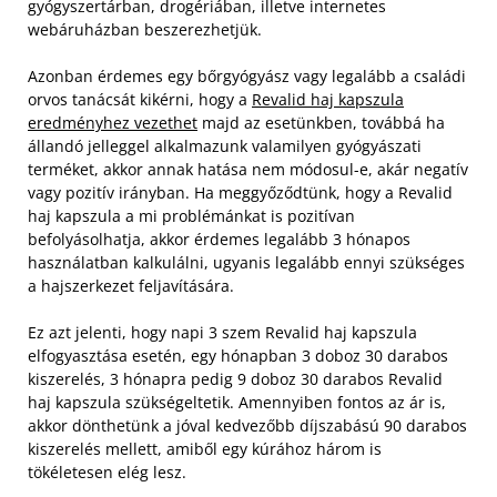
gyógyszertárban, drogériában, illetve internetes
webáruházban beszerezhetjük.
Azonban érdemes egy bőrgyógyász vagy legalább a családi
orvos tanácsát kikérni, hogy a
Revalid haj kapszula
eredményhez vezethet
majd az esetünkben, továbbá ha
állandó jelleggel alkalmazunk valamilyen gyógyászati
terméket, akkor annak hatása nem módosul-e, akár negatív
vagy pozitív irányban. Ha meggyőződtünk, hogy a Revalid
haj kapszula a mi problémánkat is pozitívan
befolyásolhatja, akkor érdemes legalább 3 hónapos
használatban kalkulálni, ugyanis legalább ennyi szükséges
a hajszerkezet feljavítására.
Ez azt jelenti, hogy napi 3 szem Revalid haj kapszula
elfogyasztása esetén, egy hónapban 3 doboz 30 darabos
kiszerelés, 3 hónapra pedig 9 doboz 30 darabos Revalid
haj kapszula szükségeltetik. Amennyiben fontos az ár is,
akkor dönthetünk a jóval kedvezőbb díjszabású 90 darabos
kiszerelés mellett, amiből egy kúrához három is
tökéletesen elég lesz.