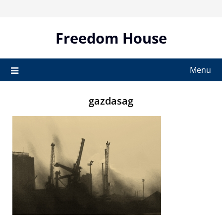
Skip
to
content
Freedom House
Menu
gazdasag