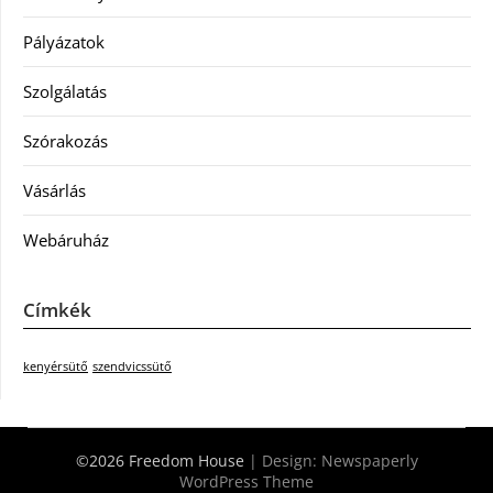
Pályázatok
Szolgálatás
Szórakozás
Vásárlás
Webáruház
Címkék
kenyérsütő
szendvicssütő
©2026 Freedom House
| Design:
Newspaperly
WordPress Theme