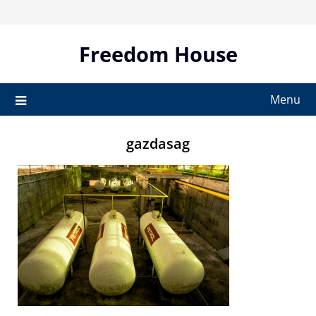
Skip
to
content
Freedom House
Menu
gazdasag