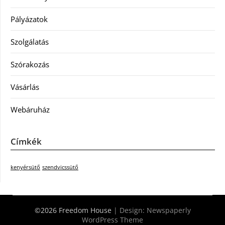
Pályázatok
Szolgálatás
Szórakozás
Vásárlás
Webáruház
Címkék
kenyérsütő
szendvicssütő
©2026 Freedom House
| Design:
Newspaperly
WordPress Theme