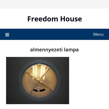
Skip
to
content
Freedom House
Menu
almennyezeti lampa