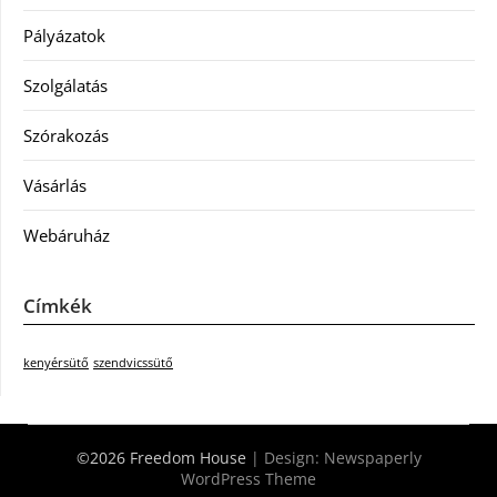
Pályázatok
Szolgálatás
Szórakozás
Vásárlás
Webáruház
Címkék
kenyérsütő
szendvicssütő
©2026 Freedom House
| Design:
Newspaperly
WordPress Theme