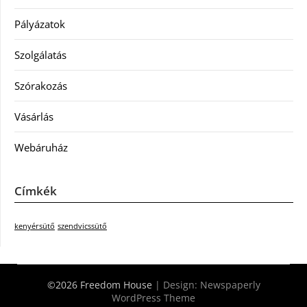
Pályázatok
Szolgálatás
Szórakozás
Vásárlás
Webáruház
Címkék
kenyérsütő
szendvicssütő
©2026 Freedom House
| Design:
Newspaperly
WordPress Theme