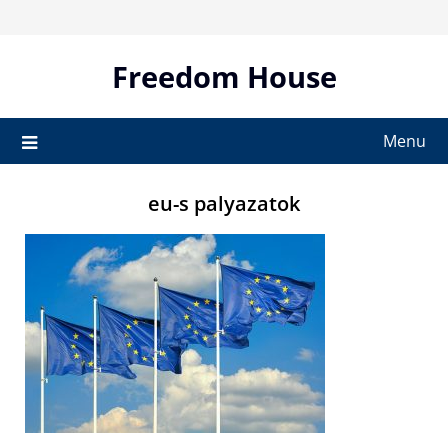
Skip
to
content
Freedom House
Menu
eu-s palyazatok