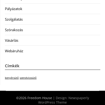
Pályázatok
Szolgálatás
Szórakozás
Vásárlás
Webáruház
Címkék
kenyérsütő
szendvicssütő
©2026 Freedom House
| Design:
Newspaperly
WordPress Theme