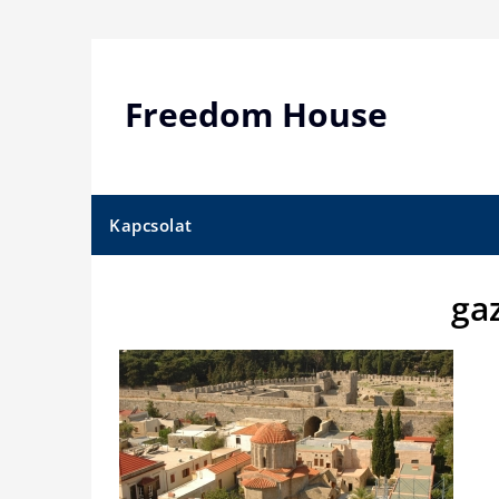
Skip
to
content
Freedom House
Kapcsolat
ga