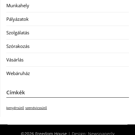
Munkahely
Pályázatok
Szolgálatás
Szórakozás
Vásárlás
Webáruház
Címkék
kenyérsütő
szendvicssütő
©2026 Freedom House
| Design:
Newspaperly