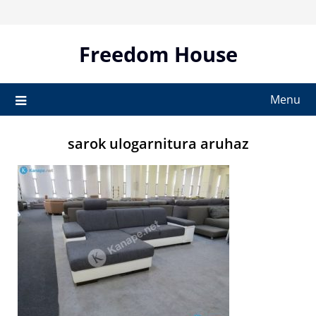
Skip
to
content
Freedom House
Menu
sarok ulogarnitura aruhaz