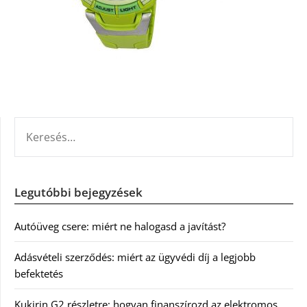
KERESÉS:
Legutóbbi bejegyzések
Autóüveg csere: miért ne halogasd a javítást?
Adásvételi szerződés: miért az ügyvédi díj a legjobb
befektetés
Kukirin G2 részletre: hogyan finanszírozd az elektromos