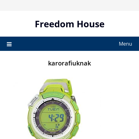
Skip
to
content
Freedom House
Menu
karorafiuknak