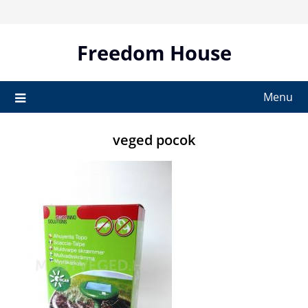
Skip
to
content
Freedom House
Menu
veged pocok