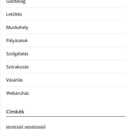
Gazdaság
Letöltés
Munkahely
Pályázatok
Szolgálatás
Szórakozás
Vásárlás
Webáruház
Címkék
kenyérsütő
szendvicssütő