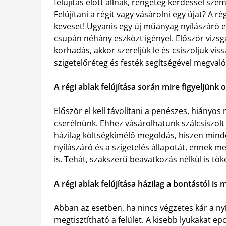
felújítás előtt állnak, rengeteg kérdéssel sz
Felújítani a régit vagy vásárolni egy újat? A
ré
keveset! Ugyanis egy új műanyag nyílászáró el
csupán néhány eszközt igényel. Először vizsgá
korhadás, akkor szereljük le és csiszoljuk vissza
szigetelőréteg és festék segítségével megvaló
A régi ablak felújítása során mire figyeljünk 
Először el kell távolítani a penészes, hiányos 
cserélnünk. Ehhez vásárolhatunk szálcsiszolt l
házilag költségkímélő megoldás, hiszen mind
nyílászáró és a szigetelés állapotát, ennek 
is. Tehát, szakszerű beavatkozás nélkül is tök
A régi ablak felújítása házilag a bontástól i
Abban az esetben, ha nincs végzetes kár a ny
megtisztítható a felület. A kisebb lyukakat ep