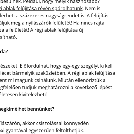
embesülnek. Például, hogy melyik hasznosabb?
gi ablak felújítása révén spórolhatunk
. Nem is
érheti a százezeres nagyságrendet is. A felújítás
ljuk meg a nyílászárók felületét! Ha nincs rajta
 a felületét! A régi ablak felújítása új
sítható.
oda?
részeket. Előfordulhat, hogy egy-egy szegélyt ki kell
écet bármelyik szaküzletben. A régi ablak felújítása
ent mi magunk csinálunk. Miután ellenőriztük a
megfelelően tudjuk meghatározni a következő lépést
életesen kivitelezhető.
s megkímélhet bennünket?
ílászárón, akkor csiszolással könnyedén
oxi gyantával egyszerűen feltölthetjük.