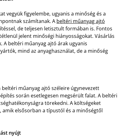
kat vegyük figyelembe, ugyanis a minőség és a
mpontnak számítanak. A
beltéri műanyag ajtó
téssel, de teljesen letisztult formában is. Fontos
étlenül jelent minőségi hiányosságokat. Vásárlás
. A beltéri műanyag ajtó árak ugyanis
gyártók, mind az anyaghasználat, de a minőség
 a beltéri műanyag ajtó széleire úgynevezett
beépítés során esetlegesen megsérült falat. A beltéri
ltséghatékonyságra törekedni. A költségeket
 amik elsősorban a típustól és a minőségtől
ást nyújt