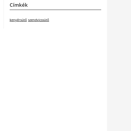
Címkék
kenyérsütő
szendvicssütő