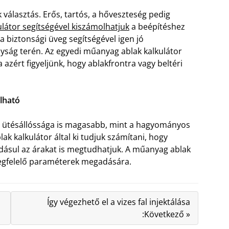
választás. Erős, tartós, a hőveszteség pedig
látor segítségével kiszámolhatjuk
a beépítéshez
a biztonsági üveg segítségével igen jó
yság terén. Az egyedi műanyag ablak kalkulátor
a azért figyeljünk, hogy ablakfrontra vagy beltéri
lható
s ütésállóssága is magasabb, mint a hagyományos
ak kalkulátor által ki tudjuk számítani, hogy
ásul az árakat is megtudhatjuk. A műanyag ablak
 megfelelő paraméterek megadására.
s
Így végezhető el a vizes fal injektálása
:Következő »