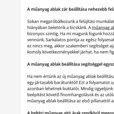
A műanyag ablak zár beállítása nehezebb fel
Sokan megpróbálkozunk a felújítási munkálato
hiányában beletörik a bicskánk. A
műanyag ab
bizonyos szintig. Ha mi magunk fogunk hozzá
vennünk. Sarkalatos pontja az egész folyama
ez nincs meg, akkor szakemberi segítséget ajá
komoly következményekkel járhat, ha nem fig
A műanyag ablak beállítása segítséggel egys
Ha nem értünk az új műanyag ablak beállítás
egy jártasabb barátunktól! Ezt a folyamatot ug
azonban lehetnek buktatói. Mindig ügyeljünk 
beépítést követő finomhangolások és az utóla
műanyag ablak beállítása az első pillanattól az
A beltéri műanyag ajtó árak rendkívül mego