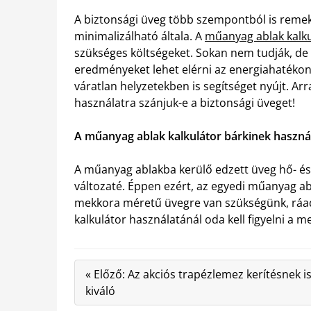
A biztonsági üveg több szempontból is remek 
minimalizálható általa. A
műanyag ablak kalku
szükséges költségeket. Sokan nem tudják, de 
eredményeket lehet elérni az energiahatékon
váratlan helyzetekben is segítséget nyújt. Arr
használatra szánjuk-e a biztonsági üveget!
A műanyag ablak kalkulátor bárkinek haszná
A műanyag ablakba kerülő edzett üveg hő- é
változaté. Éppen ezért, az egyedi műanyag abl
mekkora méretű üvegre van szükségünk, ráad
kalkulátor használatánál oda kell figyelni a
« Előző: Az akciós trapézlemez kerítésnek i
kiváló