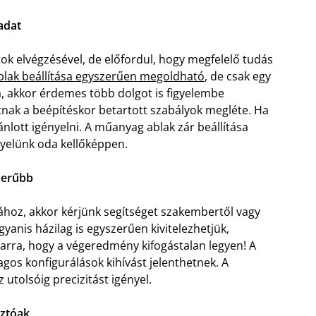
adat
k elvégzésével, de előfordul, hogy megfelelő tudás
lak beállítása egyszerűen megoldható
, de csak egy
, akkor érdemes több dolgot is figyelembe
tnak a beépítéskor betartott szabályok megléte. Ha
nlott igényelni. A műanyag ablak zár beállítása
yelünk oda kellőképpen.
zerűbb
ához, akkor kérjünk segítséget szakembertől vagy
yanis házilag is egyszerűen kivitelezhetjük,
arra, hogy a végeredmény kifogástalan legyen! A
gos konfigurálások kihívást jelenthetnek. A
 utolsóig precizitást igényel.
sztóak