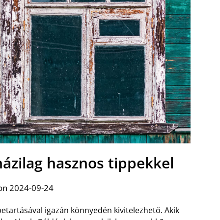
 házilag hasznos tippekkel
on 2024-09-24
 betartásával igazán könnyedén kivitelezhető. Akik