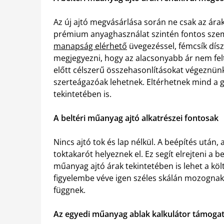
Az új ajtó megvásárlása során ne csak az ára
prémium anyaghasználat szintén fontos sze
manapság elérhető
üvegezéssel, fémcsík díszí
megjegyezni, hogy az alacsonyabb ár nem felt
előtt célszerű összehasonlításokat végeznünk
szerteágazóak lehetnek. Eltérhetnek mind a 
tekintetében is.
A beltéri műanyag ajtó alkatrészei fontosak
Nincs ajtó tok és lap nélkül. A beépítés után,
toktakarót helyeznek el. Ez segít elrejteni a 
műanyag ajtó árak tekintetében is lehet a kö
figyelembe véve igen széles skálán mozognak,
függnek.
Az egyedi műanyag ablak kalkulátor támogat