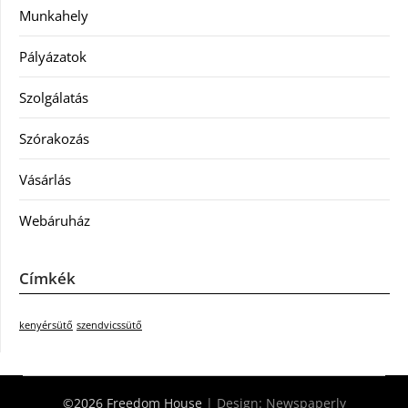
Munkahely
Pályázatok
Szolgálatás
Szórakozás
Vásárlás
Webáruház
Címkék
kenyérsütő
szendvicssütő
©2026 Freedom House
| Design:
Newspaperly