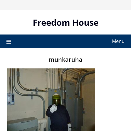
Skip
to
content
Freedom House
Menu
munkaruha