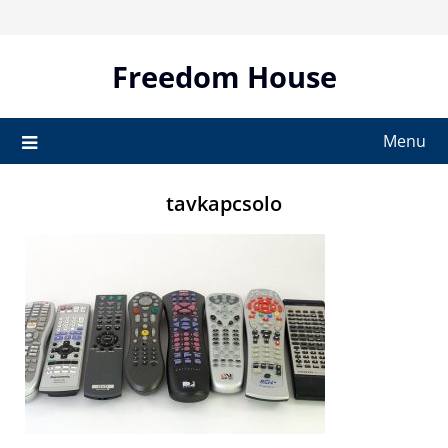
Skip
to
content
Freedom House
Menu
tavkapcsolo