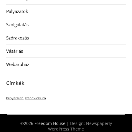
Pályázatok
Szolgálatás
Szórakozás
Vásárlás
Webáruház
Címkék
kenyérsütő
szendvicssütő
©2026 Freedom House
| Design:
Newspaperly
WordPress Theme