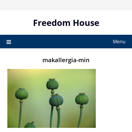
Skip
to
content
Freedom House
Menu
makallergia-min