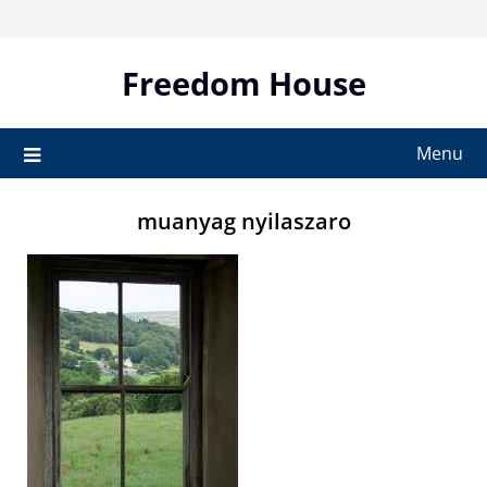
Skip
to
content
Freedom House
Menu
muanyag nyilaszaro