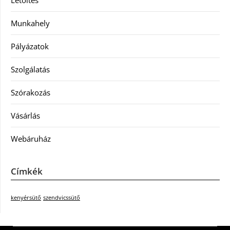
Letöltés
Munkahely
Pályázatok
Szolgálatás
Szórakozás
Vásárlás
Webáruház
Címkék
kenyérsütő
szendvicssütő