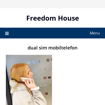
Skip
to
content
Freedom House
Menu
dual sim mobiltelefon