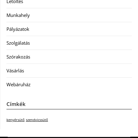
Letöltés
Munkahely
Pályázatok
Szolgálatás
Szórakozás
Vásárlás
Webáruház
Címkék
kenyérsütő
szendvicssütő