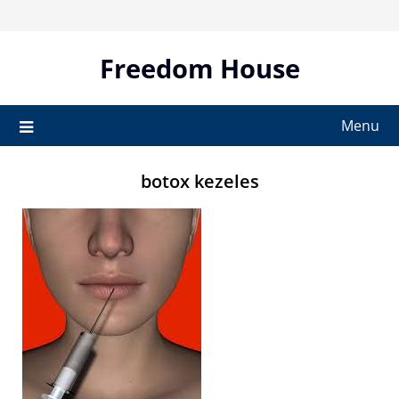
Skip
to
content
Freedom House
Menu
botox kezeles