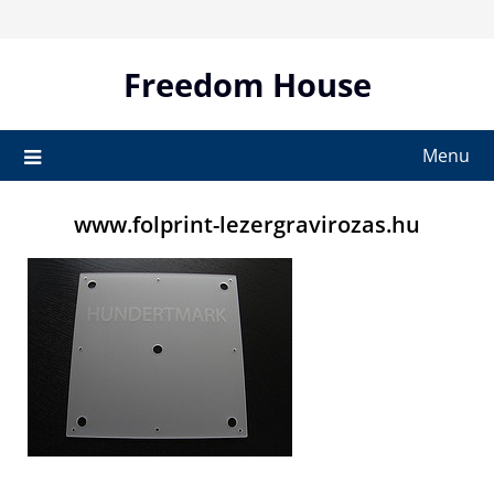
Skip
to
content
Freedom House
Menu
www.folprint-lezergravirozas.hu