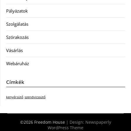
Pályázatok
Szolgálatás
Szórakozás
Vásárlás
Webáruház
Címkék
kenyérsütő
szendvicssütő
©2026 Freedom House
| Design:
Newspaperly
WordPress Theme