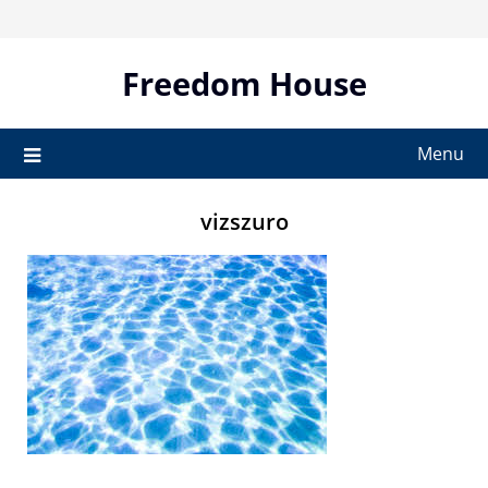
Skip
to
content
Freedom House
Menu
vizszuro