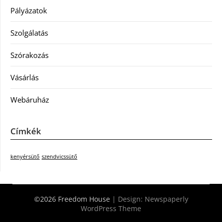
Pályázatok
Szolgálatás
Szórakozás
Vásárlás
Webáruház
Címkék
kenyérsütő
szendvicssütő
©2026 Freedom House
| Design:
Newspaperly
WordPress Theme