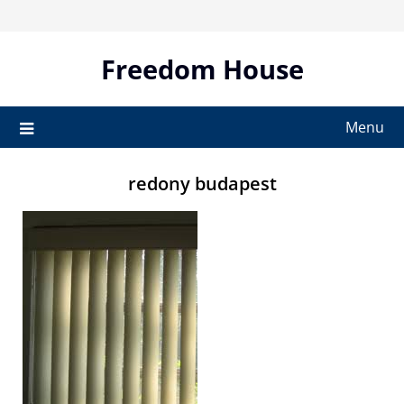
Skip
to
content
Freedom House
Menu
redony budapest