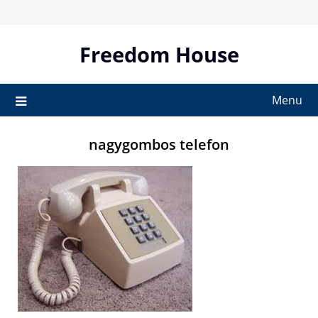
Skip
to
content
Freedom House
Menu
nagygombos telefon