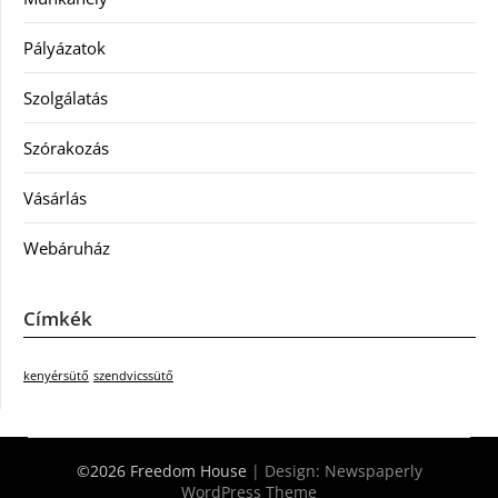
Pályázatok
Szolgálatás
Szórakozás
Vásárlás
Webáruház
Címkék
kenyérsütő
szendvicssütő
©2026 Freedom House
| Design:
Newspaperly
WordPress Theme