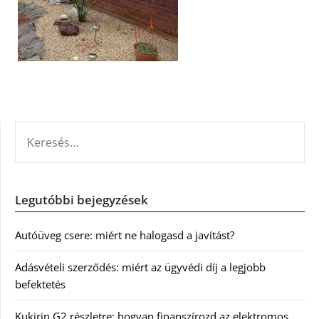
KERESÉS:
Legutóbbi bejegyzések
Autóüveg csere: miért ne halogasd a javítást?
Adásvételi szerződés: miért az ügyvédi díj a legjobb
befektetés
Kukirin G2 részletre: hogyan finanszírozd az elektromos