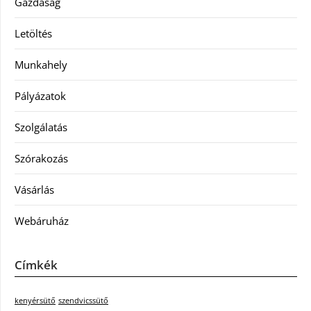
Gazdaság
Letöltés
Munkahely
Pályázatok
Szolgálatás
Szórakozás
Vásárlás
Webáruház
Címkék
kenyérsütő
szendvicssütő