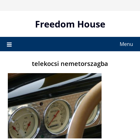
Skip
to
content
Freedom House
Menu
telekocsi nemetorszagba