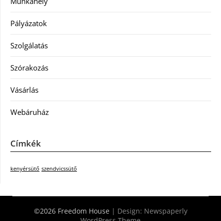
Munkahely
Pályázatok
Szolgálatás
Szórakozás
Vásárlás
Webáruház
Címkék
kenyérsütő
szendvicssütő
©2026 Freedom House
| Design:
Newspaperly
WordPress Theme