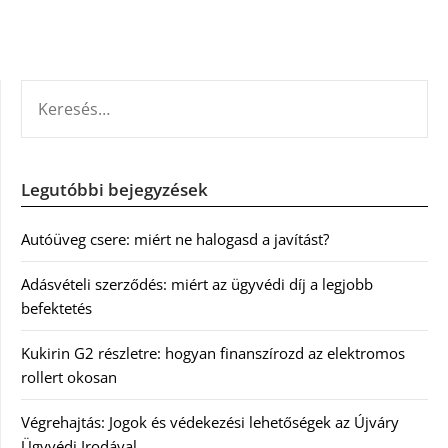
KERESÉS:
Legutóbbi bejegyzések
Autóüveg csere: miért ne halogasd a javítást?
Adásvételi szerződés: miért az ügyvédi díj a legjobb
befektetés
Kukirin G2 részletre: hogyan finanszírozd az elektromos
rollert okosan
Végrehajtás: Jogok és védekezési lehetőségek az Újváry
Ügyvédi Irodával