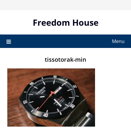
Skip
to
content
Freedom House
Menu
tissotorak-min