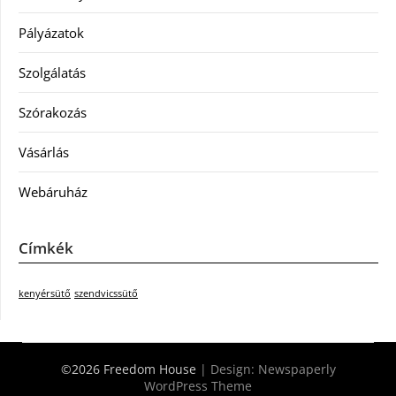
Pályázatok
Szolgálatás
Szórakozás
Vásárlás
Webáruház
Címkék
kenyérsütő
szendvicssütő
©2026 Freedom House
| Design:
Newspaperly
WordPress Theme