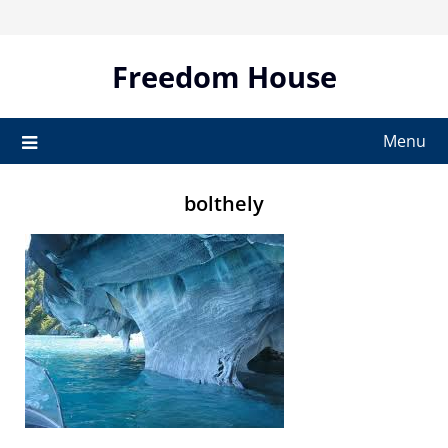
Skip
to
content
Freedom House
Menu
bolthely