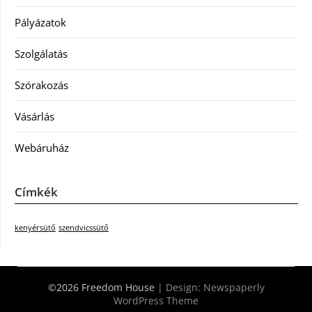
Pályázatok
Szolgálatás
Szórakozás
Vásárlás
Webáruház
Címkék
kenyérsütő
szendvicssütő
©2026 Freedom House
| Design:
Newspaperly
WordPress Theme