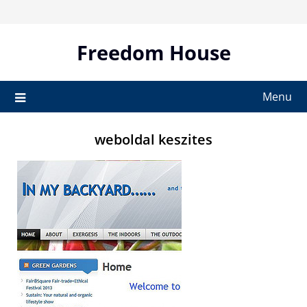
Skip
to
content
Freedom House
Menu
weboldal keszites