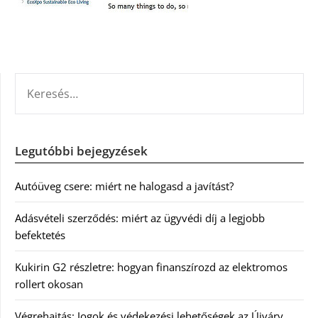
KERESÉS:
Legutóbbi bejegyzések
Autóüveg csere: miért ne halogasd a javítást?
Adásvételi szerződés: miért az ügyvédi díj a legjobb
befektetés
Kukirin G2 részletre: hogyan finanszírozd az elektromos
rollert okosan
Végrehajtás: Jogok és védekezési lehetőségek az Újváry